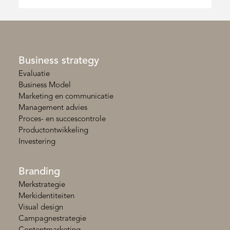
Business strategy
Evaluatie
Business Model
Marketing en communicatie
Management advies
Proces- en succescontrole
Productontwikkeling
Investering
Branding
Merkstrategie
Merkidentiteiten
Visual design
Campagnestrategie