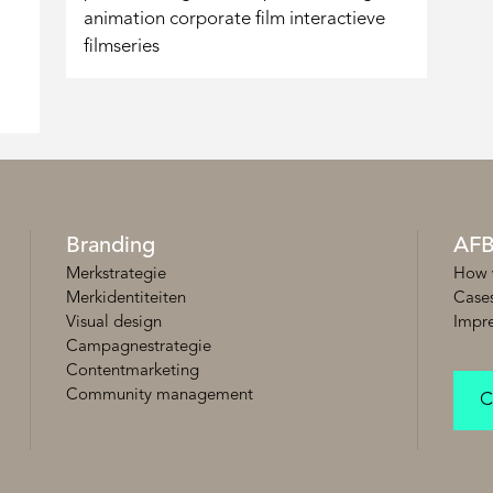
animation corporate film interactieve
filmseries
Branding
AF
Merkstrategie
How 
Merkidentiteiten
Case
Visual design
Impr
Campagnestrategie
Contentmarketing
Community management
C