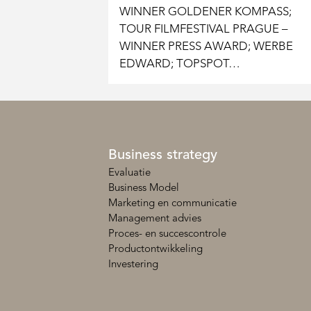
WINNER GOLDENER KOMPASS;
TOUR FILMFESTIVAL PRAGUE –
WINNER PRESS AWARD; WERBE
EDWARD; TOPSPOT…
Business strategy
Evaluatie
Business Model
Marketing en communicatie
Management advies
Proces- en succescontrole
Productontwikkeling
Investering