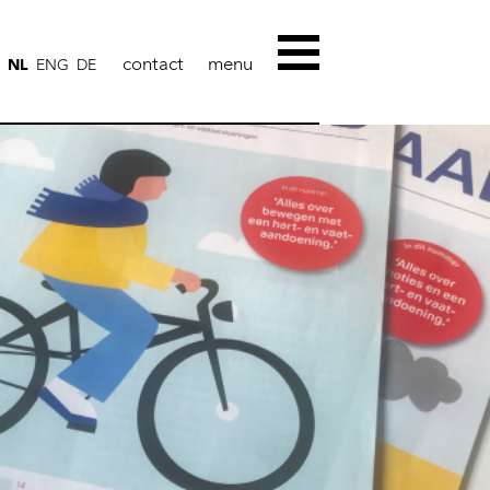
contact
NL
ENG
DE
iness strategy
Branding
How we work
Cases
Contact