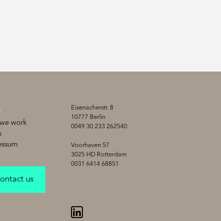
Eisenacherstr. 8
B
10777 Berlin
we work
0049 30 233 262540
s
essum
Voorhaven 57
3025 HD Rotterdam
0031 6414 68851
ontact us