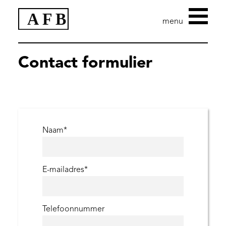
Contact formulier
Business strategy
Branding
How we work
Naam
*
Cases
Contact
E-mailadres
*
Telefoonnummer
NL
ENG
DE